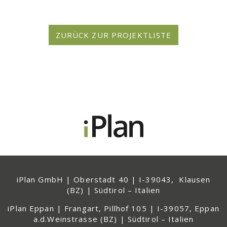
iPlan GmbH | Oberstadt 40 | I-39043, Klausen
(BZ) | Südtirol – Italien
iPlan Eppan | Frangart, Pillhof 105 | I-39057, Eppan
a.d.Weinstrasse (BZ) | Südtirol – Italien