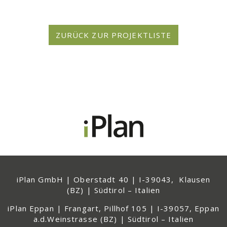
iPlan GmbH | Oberstadt 40 | I-39043, Klausen
(BZ) | Südtirol – Italien
iPlan Eppan | Frangart, Pillhof 105 | I-39057, Eppan
a.d.Weinstrasse (BZ) | Südtirol – Italien