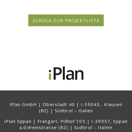
iPlan GmbH | Oberstadt 40 | I-39043, Klausen
(BZ) | Südtirol – Italien
iPlan Eppan | Frangart, Pillhof 105 | I-39057, Eppan
a.d.Weinstrasse (BZ) | Südtirol – Italien